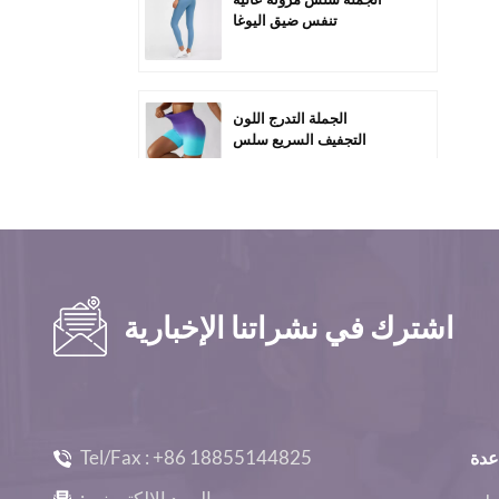
تنفس ضيق اليوغا
السراويل-C1011
الجملة التدرج اللون
التجفيف السريع سلس
ممارسة السراويل C2005
مخصص بالجملة عالية
الخصر البطن السيطرة على
الصالة الرياضية السراويل
القصيرة-C2010
اشترك في نشراتنا الإخبارية
الجملة فضفاضة عارضة
المرأة طويلة الأكمام الصالة
الرياضية Top-D1005
Tel/Fax :
+86 18855144825
عدة
الجملة سلس كم طويل مثير
البريد الإلكتروني :
تجريب المحاصيل قمم -