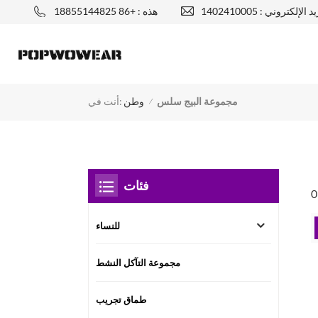
يد الإلكتروني :
هذه : +86 18855144825
مجموعة البيج سلس
أنت في:
وطن
/
فئات
للنساء
مجموعة التآكل النشط
طماق تجريب