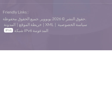
Friendly Links :
حقوق النشر © 2026 بوبووير .جميع الحقوق محفوظة.
سياسة الخصوصية
|
XML
|
خريطة الموقع
|
المدونة
شبكة IPv6 المدعومة