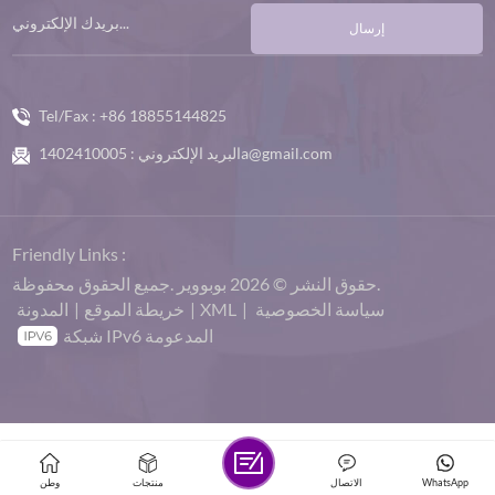
إرسال
Tel/Fax :
+86 18855144825
1402410005a@gmail.com
البريد الإلكتروني :
Friendly Links :
حقوق النشر © 2026 بوبووير .جميع الحقوق محفوظة.
سياسة الخصوصية
|
XML
|
خريطة الموقع
|
المدونة
شبكة IPv6 المدعومة
WhatsApp
الاتصال
منتجات
وطن