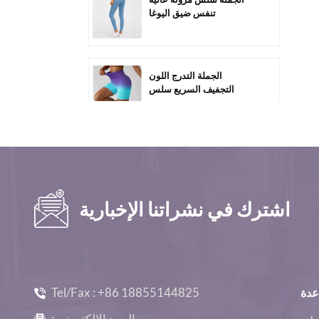
تنفس ضيق اليوغا
السراويل-C1011
الجملة التدرج اللون
التجفيف السريع سلس
ممارسة السراويل C2005
مخصص بالجملة عالية
الخصر البطن السيطرة على
الصالة الرياضية السراويل
القصيرة-C2010
اشترك في نشراتنا الإخبارية
الجملة فضفاضة عارضة
المرأة طويلة الأكمام الصالة
الرياضية Top-D1005
Tel/Fax :
+86 18855144825
عدة
الجملة سلس كم طويل مثير
البريد الإلكتروني :
تجريب المحاصيل قمم -