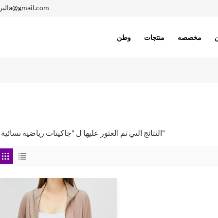
1402410005a@gmail.com
البر
مخصصه
منتجات
وطن
1 النتائج التي تم العثور عليها ل "جاكيتات رياضية نسائية"