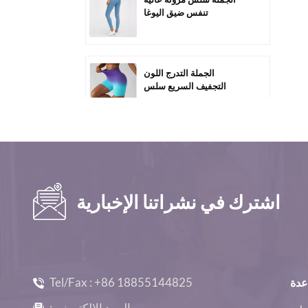
تنفس ضيق اليوغا
السراويل-C1011
الجملة التدرج اللون
التجفيف السريع سلس
ممارسة السراويل C2005
مخصص بالجملة عالية
الخصر البطن السيطرة على
الصالة الرياضية السراويل
القصيرة-C2010
اشترك في نشراتنا الإخبارية
الجملة فضفاضة عارضة
المرأة طويلة الأكمام الصالة
الرياضية Top-D1005
Tel/Fax :
+86 18855144825
عدة
الجملة سلس كم طويل مثير
البريد الإلكتروني :
تجريب المحاصيل قمم -