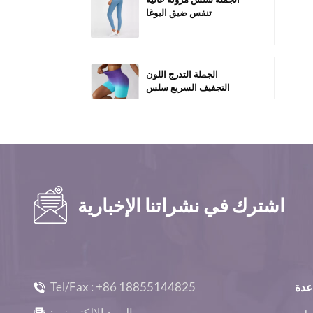
تنفس ضيق اليوغا
السراويل-C1011
الجملة التدرج اللون
التجفيف السريع سلس
ممارسة السراويل C2005
مخصص بالجملة عالية
الخصر البطن السيطرة على
الصالة الرياضية السراويل
القصيرة-C2010
اشترك في نشراتنا الإخبارية
الجملة فضفاضة عارضة
المرأة طويلة الأكمام الصالة
الرياضية Top-D1005
Tel/Fax :
+86 18855144825
عدة
الجملة سلس كم طويل مثير
البريد الإلكتروني :
تجريب المحاصيل قمم -