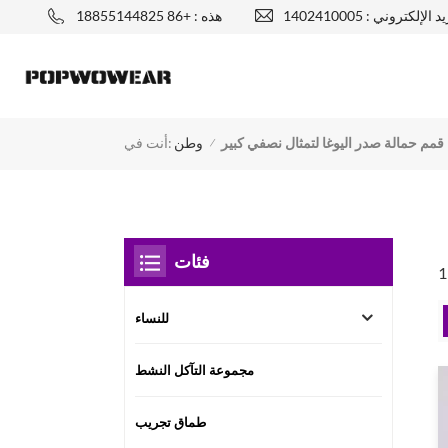
يد الإلكتروني :
هذه : +86 18855144825
قمم حمالة صدر اليوغا لتمثال نصفي كبير
أنت في:
وطن
/
فئات
للنساء
مجموعة التآكل النشط
طماق تجريب