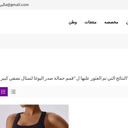
1402410005a@gmail.com
البر
مخصصه
منتجات
وطن
 عليها ل "قمم حمالة صدر اليوغا لتمثال نصفي كبير"