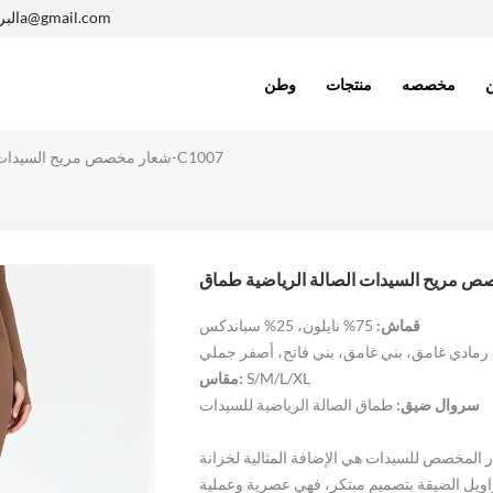
1402410005a@gmail.com
البر
مخصصه
منتجات
وطن
شعار مخصص مريح السيدات الصالة الرياضية طماق-C1007
قماش:
75% نايلون، 25% سباندكس
رمادي غامق، بني غامق، بني فاتح، أصفر جملي
S/M/L/XL
مقاس:
سروال ضيق:
طماق الصالة الرياضية للسيدات
ر المخصص للسيدات هي الإضافة المثالية لخزانة
سراويل الضيقة بتصميم مبتكر، فهي عصرية وعملية