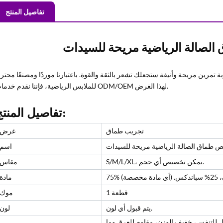
تفاصيل المنتج
صالة الرياضية مريحة للسيدات
تمرين مريحة وأنيقة ستجعلك تشعر بالثقة والقوة. باعتبارنا موردًا ومصنعًا محترفً
للملابس الرياضية، فإننا نقدم خدمات ODM/OEM لهذا الغرض.
تفاصيل المنتج:
تجريب طماق
غرض
طماق الصالة الرياضية مريحة للسيدات
اسم
S/M/L/XL، يمكن تخصيص أي حجم.
مقاس
دة مخصصة)
مادة
1 قطعة
موك
يتم قبول أي لون.
لون
ل للتنفس، خفيف الوزن، مقاوم للعرق وما