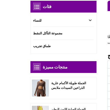
فئات
للنساء
مجموعة التآكل النشط
ا
طماق تجريب
منتجات مميزة
الجملة طويلة الأكمام عارية
الذراعين السيدات ملابس
رياضية مجموعات-A3004
الجملة الصلبة اللون البطن