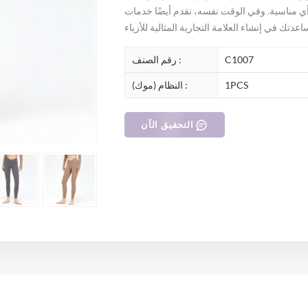
 مناسبة. وفي الوقت نفسه، نقدم أيضًا خدمات
C1007
رقم الصنف :
1PCS
النظام (موك) :
التحقيق الآن