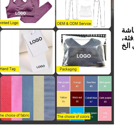
اشة
فئة،