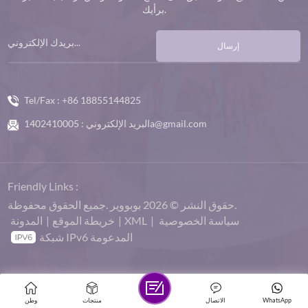
برأيك.
إرسال
Tel/Fax :
+86 18855144825
1402410005a@gmail.com
البريد الإلكتروني :
Friendly Links :
حقوق النشر © 2026 بوبووير .جميع الحقوق محفوظة.
سياسة الخصوصية
|
XML
|
خريطة الموقع
|
المدونة
شبكة IPv6 المدعومة
WhatsApp
الاتصال
منتجات
وطن